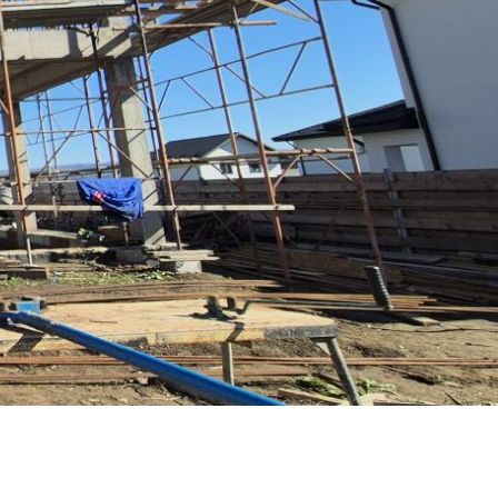
alitate la
preturi avantajoase.
on armat, finisaje interioare si exterioare.