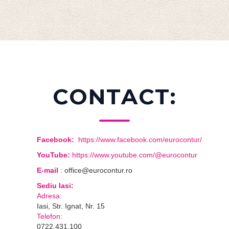
CONTACT:
Facebook:
https://www.facebook.com/eurocontur/
YouTube:
https://www.youtube.com/@eurocontur
E-mail
:
office@eurocontur.ro
Sediu Iasi:
Adresa:
Iasi, Str. Ignat, Nr. 15
Telefon:
0722.431.100
Contabilitate:
Telefon:
0724.044.022