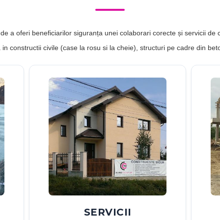
SERVICII
4 si
Raspundem cu profesionalism
cerintelor tot mai diversificate ale
gam
clientilor cu solutii complete si lucrari
de calitate: Constructii case;
d
i
Constructii structuri din beton armat: