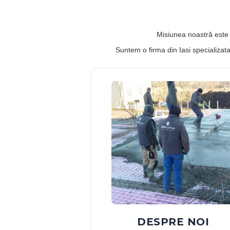
DESPRE NOI
Euro Contur activeaza din anul 200
este specializata in lucrari de
anvergura medie in domeniul
constructiilor civile: constructii si
renovari case, apartamente, spati