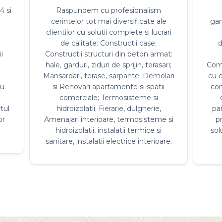
hale, garduri, ziduri de sprijin, terasari;
Comp
Mansardari, terase, sarpante; Demolari
cu c
cu
si Renovari apartamente si spatii
con
e
comerciale; Termosisteme si
tul
hidroizolatii; Fierarie, dulgherie,
par
or
Amenajari interioare, termosisteme si
pr
hidroizolatii, instalatii termice si
sol
sanitare, instalatii electrice interioare.
ARTICOLE: