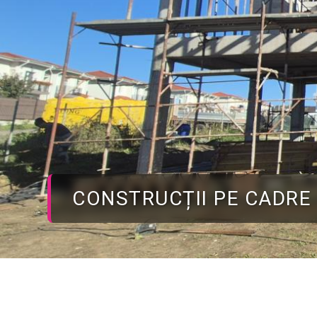
CONSTRUCTII SI RENOV
Misiunea noastră este d
Suntem o firma din Iasi specializata 