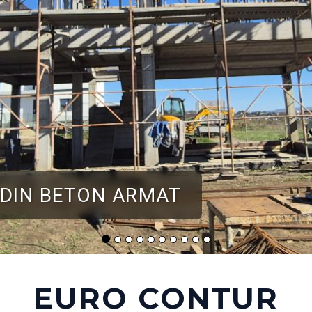
ARI COMPLETE
EURO CONTUR
e a oferi beneficiarilor siguranța unei colaborari corecte și servicii de c
in constructii civile (case la rosu si la cheie), structuri pe cadre din bet