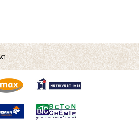
ACT
creat de Tengo