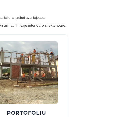
PORTOFOLIU
In portofoliul nostru gasiti o
a variata de lucrari in constructii
incepand de la lucrari de mici
imensiuni pana la lucrari foarte
complexe.